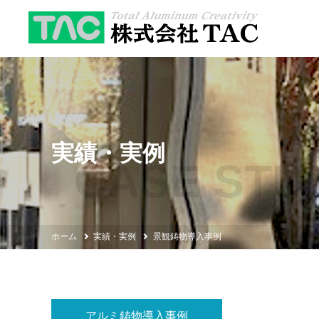
実績・実例
CASE STU
ホーム
実績・実例
景観鋳物導入事例
アルミ鋳物導入事例